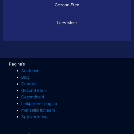
Gezond Eten
Lees Meer
Pagina’s
Anatomie
Blog
Contact
Gezond eten
Gezondheid
Linkpartner pagina
menselijk lichaam
Spijsvertering