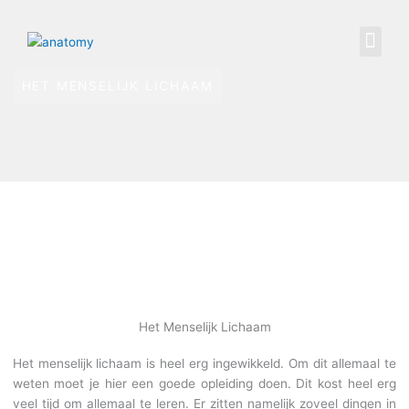
Spring
naar
Me
Menselijk Lichaam
Linkpartner Pagina
de
inhoud
HET MENSELIJK LICHAAM
Het Menselijk Lichaam
Het menselijk lichaam is heel erg ingewikkeld. Om dit allemaal te
weten moet je hier een goede opleiding doen. Dit kost heel erg
veel tijd om allemaal te leren. Er zitten namelijk zoveel dingen in